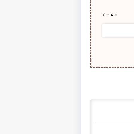
7 − 4 =