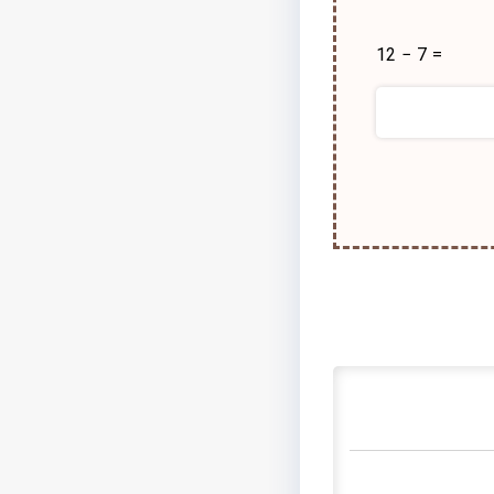
12 − 7 =