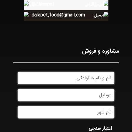
@daraapet
اینستاگرام:
darapet.food@gmail.com
ایمیل:
مشاوره و فروش
نام
و
نام
موبایل
*
خانوادگی
*
نام
شهر
*
اعتبار سنجی