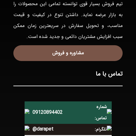
تيم فروش بسيار قوی توانسته تمامی اين محصولات را
به بازار عرضه نمايد. داشتن تنوع در كيفيت و قيمت
مناسب، و تحويل سفارش در سريعترين زمان ممكن
سبب افزايش مشتريان دائمی و جديد شده است.
مشاوره و فروش
تماس با ما
شماره
09120894402
تماس:
@darapet
تلگرام: