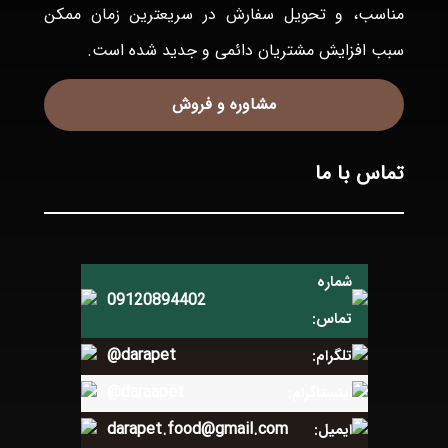
مناسب، و تحويل سفارش در سريعترين زمان ممكن
سبب افزايش مشتريان دائمی و جديد شده است.
مشاوره و فروش
تماس با ما
شماره
09120894402
تماس:
@darapet
تلگرام:
@daraapet
اینستاگرام:
darapet.food@gmail.com
ایمیل: