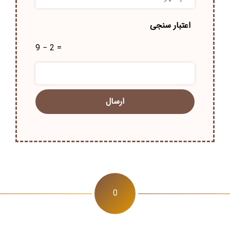
شهر
*
اعتبار سنجی
9 − 2 =
0