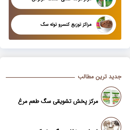
مراکز توزیع کنسرو توله سگ
جدید ترین مطالب
مرکز پخش تشویقی سگ طعم مرغ