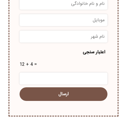
نام
و
نام
موبایل
*
خانوادگی
*
نام
شهر
*
اعتبار سنجی
12 + 4 =