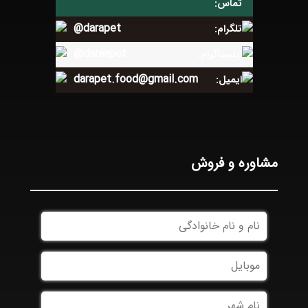
تماس:
@darapet
تلگرام:
@daraapet
اینستاگرام:
darapet.food@gmail.com
ایمیل:
مشاوره و فروش
نام
و
نام
موبایل
*
خانوادگی
*
نام