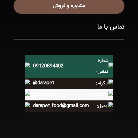
مشاوره و فروش
تماس با ما
شماره
09120894402
تماس:
@darapet
تلگرام:
@daraapet
اینستاگرام:
darapet.food@gmail.com
ایمیل: