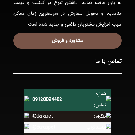
به بازار عرضه نمايد. داشتن تنوع در كيفيت و قيمت
مناسب، و تحويل سفارش در سريعترين زمان ممكن
سبب افزايش مشتريان دائمی و جديد شده است.
مشاوره و فروش
تماس با ما
شماره
09120894402
تماس:
@darapet
تلگرام:
@daraapet
اینستاگرام: