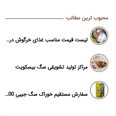
محبوب ترین مطالب
لیست قیمت مناسب غذای خرگوش در اصفهان
مراکز تولید تشویقی سگ بیسکویت
سفارش مستقیم خوراک سگ جیبی 100گرمی