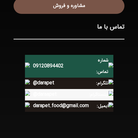
مشاوره و فروش
تماس با ما
شماره
09120894402
تماس:
@darapet
تلگرام:
@daraapet
اینستاگرام:
darapet.food@gmail.com
ایمیل: