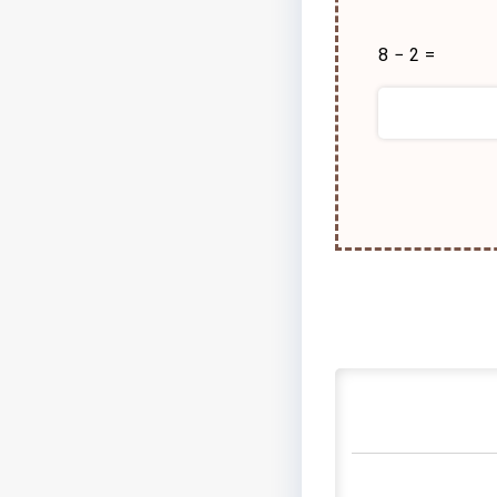
8 − 2 =