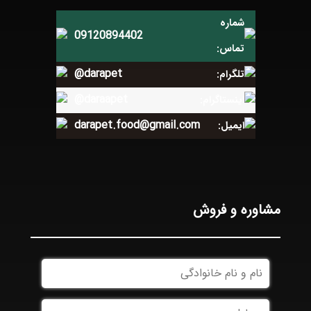
شماره
09120894402
تماس:
@darapet
تلگرام:
@daraapet
اینستاگرام:
darapet.food@gmail.com
ایمیل:
مشاوره و فروش
نام
و
نام