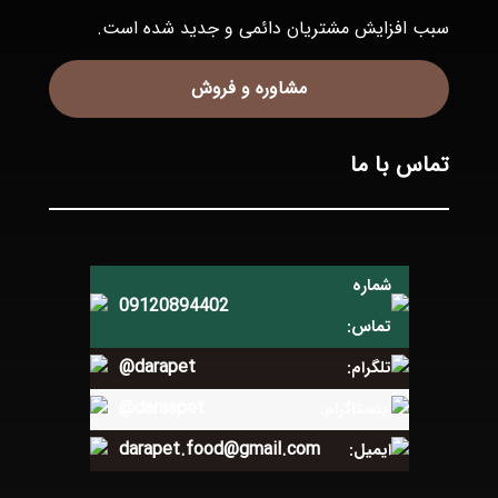
سبب افزايش مشتريان دائمی و جديد شده است.
مشاوره و فروش
تماس با ما
شماره
09120894402
تماس:
@darapet
تلگرام:
@daraapet
اینستاگرام:
darapet.food@gmail.com
ایمیل: