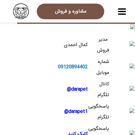
مشاوره و فروش
مدیر
کمال احمدی
فروش
شماره
09120894402
موبایل
کانال
darapet@
تلگرام
پاسخگویی
darapet1@
تلگرام
پاسخگویی
کلیک کنید