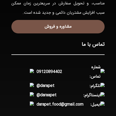
مناسب، و تحويل سفارش در سريعترين زمان ممكن
سبب افزايش مشتريان دائمی و جديد شده است.
مشاوره و فروش
تماس با ما
شماره
09120894402
تماس:
تلگرام:
@darapet
اینستاگرام:
@daraapet
ایمیل:
darapet.food@gmail.com