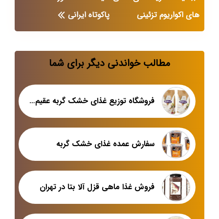
های اکواریوم تزئینی
پاکوتاه ایرانی
مطالب خواندنی دیگر برای شما
فروشگاه توزیع غذای خشک گربه عقیم شده
سفارش عمده غذای خشک گربه
فروش غذا ماهی قزل آلا بتا در تهران