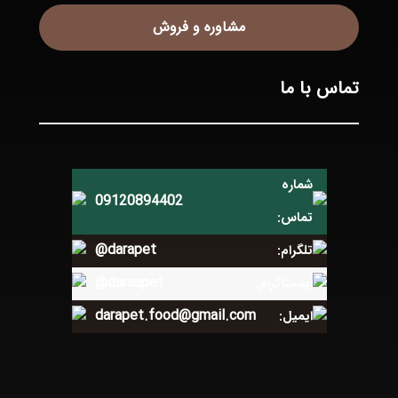
مشاوره و فروش
تماس با ما
شماره
09120894402
تماس:
@darapet
تلگرام:
@daraapet
اینستاگرام:
darapet.food@gmail.com
ایمیل: