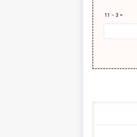
11 − 3 =