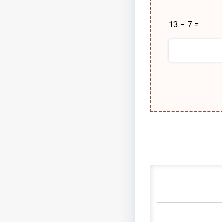
13 − 7 =