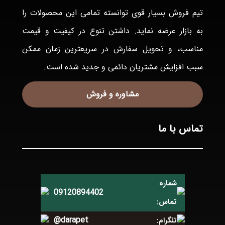
تيم فروش بسيار قوی توانسته تمامی اين محصولات را
به بازار عرضه نمايد. داشتن تنوع در كيفيت و قيمت
مناسب، و تحويل سفارش در سريعترين زمان ممكن
سبب افزايش مشتريان دائمی و جديد شده است.
مشاوره و فروش
تماس با ما
شماره
09120894402
تماس:
@darapet
تلگرام: